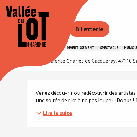
Aller
au
Accueil
Agenda
Soirée Humour
contenu
principal
ORER
SÉJOURNER
AGENDA
Billetterie
Soirée Humour
SPORTS ET LOISIRS
DIVERTISSEMENT
SPECTACLE
HUMOU
Salle polyvalente Charles de Cacqueray, 47110 S
Description
Venez découvrir ou redécouvrir des artistes 
une soirée de rire à ne pas louper ! Bonus ! 1
Lire la suite