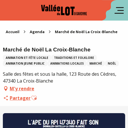
Aller
au
en
contenu
principal
es
Accueil
Agenda
Marché de Noël La Croix-Blanche
Marché de Noël La Croix-Blanche
ANIMATION ET FÊTE LOCALE
TRADITIONS ET FOLKLORE
ANIMATION JEUNE PUBLIC
ANIMATIONS LOCALES
MARCHÉ
NOËL
Salle des fêtes et sous la halle, 123 Route des Cèdres,
47340 La Croix-Blanche
M'y rendre
Ajouter aux favoris
Partager