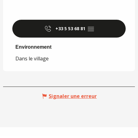
+33 5 53 68 81
▒▒
Environnement
Environnement
Dans le village
Signaler une erreur