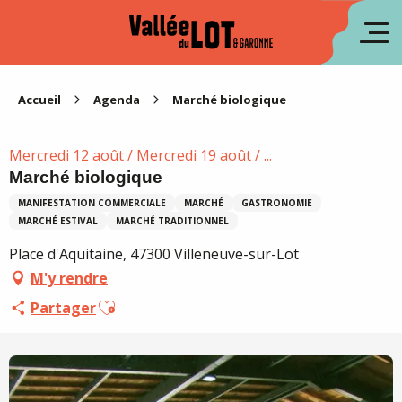
Aller
au
en
contenu
principal
es
Accueil
Agenda
Marché biologique
Mercredi 12 août / Mercredi 19 août / ...
Marché biologique
MANIFESTATION COMMERCIALE
MARCHÉ
GASTRONOMIE
MARCHÉ ESTIVAL
MARCHÉ TRADITIONNEL
Place d'Aquitaine, 47300 Villeneuve-sur-Lot
M'y rendre
Ajouter aux favoris
Partager