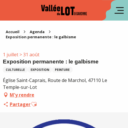
Aller
au
en
contenu
principal
es
Accueil
Agenda
Exposition permanente : le galbisme
1 juillet > 31 août
Exposition permanente : le galbisme
CULTURELLE
EXPOSITION
PEINTURE
Église Saint-Caprais, Route de Marchol, 47110 Le
Temple-sur-Lot
M'y rendre
Ajouter aux favoris
Partager