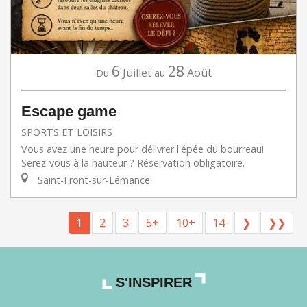
6
28
Juillet
Août
Du
au
Escape game
SPORTS ET LOISIRS
Vous avez une heure pour délivrer l'épée du bourreau!
Serez-vous à la hauteur ? Réservation obligatoire.
Saint-Front-sur-Lémance
1
2
3
5+
10+
14
❯
❯❯
S'INSPIRER