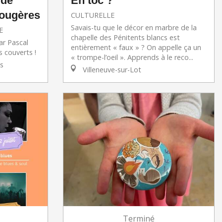
 de
En toc ?
Fougères
CULTURELLE
Savais-tu que le décor en marbre de la
E
chapelle des Pénitents blancs est
r Pascal
entièrement « faux » ? On appelle ça un
 couverts !
« trompe-l’oeil ». Apprends à le reco...
s
Villeneuve-sur-Lot
Terminé