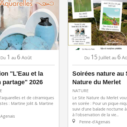
1
6
15
6
Août
Juillet
Ao
Du
au
Du
au
ion "L'Eau et la
Soirées nature au 
n partage" 2026
Nature du Merlet
E
NATURE
d'aquarelles et de céramiques
Le Site Nature du Merlet vous
stes : Martine Jolit & Martine
en soirée : Pour un pique-niqu
suivi d'une balade nocturne à
à l'observation de la vie...
Agenais
Penne-d'Agenais