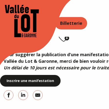
Aller
au
Accueil
Agenda
contenu
principal
ORER
SÉJOURNER
AGENDA
Billetterie
AGENDA
Ajouter
Pour suggérer la publication d’une manifestation
Vallée du Lot & Garonne, merci de bien vouloir r
Un délai de 10 jours est nécessaire pour le tra
Inscrire une manifestation