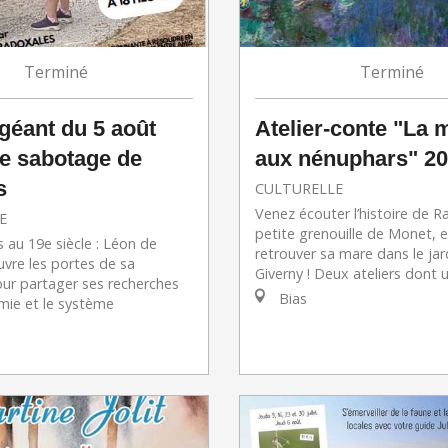
Terminé
Terminé
Atelier-conte "La 
géant du 5 août
aux nénuphars" 2
Le sabotage de
s
CULTURELLE
Venez écouter l’histoire de Ra
E
petite grenouille de Monet, e
 au 19e siècle : Léon de
retrouver sa mare dans le jar
vre les portes de sa
Giverny ! Deux ateliers dont un
our partager ses recherches
Bias
mie et le système