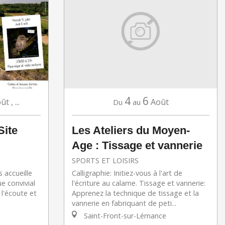
4
6
ût
,
...
Août
Du
au
Site
Les Ateliers du Moyen-
Age : Tissage et vannerie
SPORTS ET LOISIRS
 accueille
Calligraphie: Initiez-vous à l'art de
e convivial
l'écriture au calame. Tissage et vannerie:
 l'écoute et
Apprenez la technique de tissage et la
vannerie en fabriquant de peti...
Saint-Front-sur-Lémance