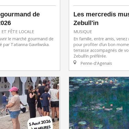
 gourmand de
Les mercredis mu
2026
Zebull'in
 ET FÊTE LOCALE
MUSIQUE
vrir le marché gourmand de
En famille, entre amis, vene
é par Tatianna Gavrilwska.
pour profiter d’un bon mome
terrasse accompagnés de vot
Zebull’in préférée.
Penne-d'Agenais