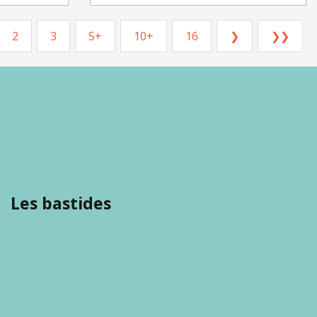
2
3
5+
10+
16
❯
❯❯
Les bastides