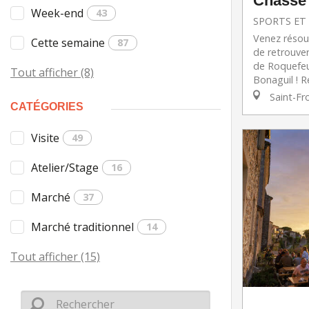
Chasse 
Week-end
43
SPORTS ET 
Venez résou
Cette semaine
87
de retrouver
de Roquefeu
Tout afficher (8)
Bonaguil ! Ré
Saint-Fr
CATÉGORIES
Visite
49
Atelier/Stage
16
Marché
37
Marché traditionnel
14
Tout afficher (15)