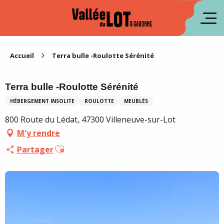
Aller
au
en
contenu
principal
es
Accueil
Terra bulle -Roulotte Sérénité
Terra bulle -Roulotte Sérénité
HÉBERGEMENT INSOLITE
ROULOTTE
MEUBLÉS
800 Route du Lédat, 47300 Villeneuve-sur-Lot
M'y rendre
Ajouter aux favoris
Partager