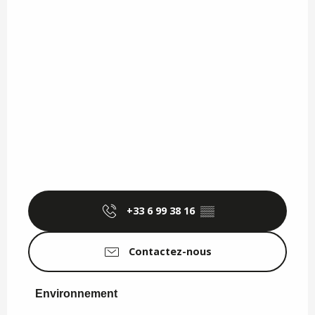
+33 6 99 38 16
▒▒
Contactez-nous
Environnement
Environnement