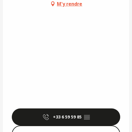
M'y rendre
+33 6 59 59 85
▒▒