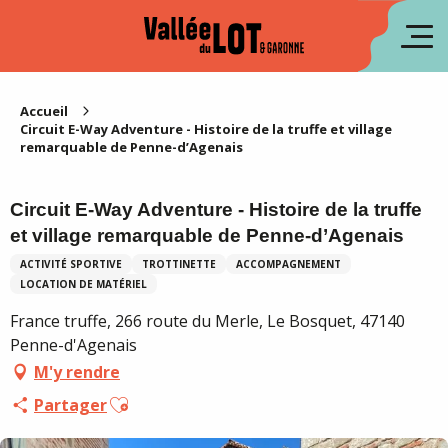
Aller
au
en
contenu
principal
es
Accueil
Circuit E-Way Adventure - Histoire de la truffe et village
remarquable de Penne-d’Agenais
Circuit E-Way Adventure - Histoire de la truffe
et village remarquable de Penne-d’Agenais
ACTIVITÉ SPORTIVE
TROTTINETTE
ACCOMPAGNEMENT
LOCATION DE MATÉRIEL
France truffe, 266 route du Merle, Le Bosquet, 47140
Penne-d'Agenais
M'y rendre
Ajouter aux favoris
Partager