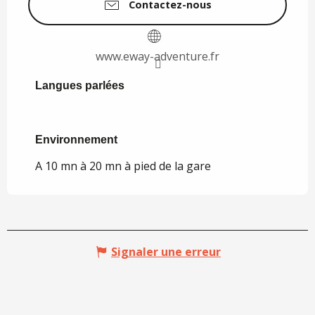
Contactez-nous
www.eway-adventure.fr
Langues parlées
Langues parlées
Environnement
Environnement
A 10 mn à 20 mn à pied de la gare
Signaler une erreur