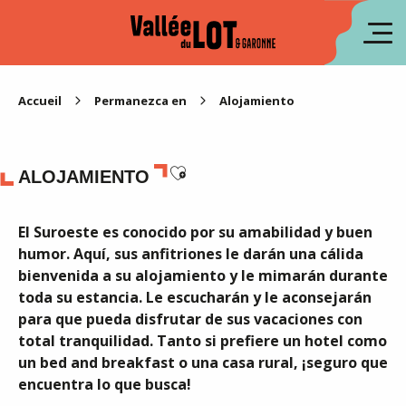
Aller
au
fr
contenu
principal
en
Accueil
Permanezca en
Alojamiento
Ajouter aux favoris
ALOJAMIENTO
El Suroeste es conocido por su amabilidad y buen
humor. Aquí, sus anfitriones le darán una cálida
bienvenida a su alojamiento y le mimarán durante
toda su estancia. Le escucharán y le aconsejarán
para que pueda disfrutar de sus vacaciones con
total tranquilidad. Tanto si prefiere un hotel como
un bed and breakfast o una casa rural, ¡seguro que
encuentra lo que busca!