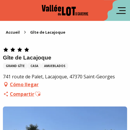
Aller
au
fr
contenu
principal
en
Accueil
Gîte de Lacajoque
Gîte de Lacajoque
GRAND GÎTE
CASA
AMUEBLADOS
741 route de Palet, Lacajoque, 47370 Saint-Georges
Cómo llegar
Ajouter aux favoris
Compartir