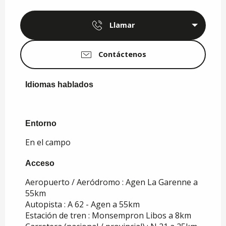
Llamar
Contáctenos
Idiomas hablados
Idiomas hablados
Entorno
Entorno
En el campo
Acceso
Acceso
Aeropuerto / Aeródromo : Agen La Garenne a
55km
Autopista : A 62 - Agen a 55km
Estación de tren : Monsempron Libos a 8km