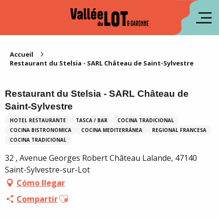
Aller
au
fr
contenu
principal
en
Accueil
Restaurant du Stelsia - SARL Château de Saint-Sylvestre
Restaurant du Stelsia - SARL Château de
Saint-Sylvestre
HOTEL RESTAURANTE
TASCA / BAR
COCINA TRADICIONAL
COCINA BISTRONOMICA
COCINA MEDITERRÁNEA
REGIONAL FRANCESA
COCINA TRADICIONAL
32 , Avenue Georges Robert Château Lalande, 47140
Saint-Sylvestre-sur-Lot
Cómo llegar
Ajouter aux favoris
Compartir