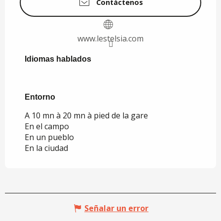
Contáctenos
www.lestelsia.com
Idiomas hablados
Idiomas hablados
Entorno
Entorno
A 10 mn à 20 mn à pied de la gare
En el campo
En un pueblo
En la ciudad
Señalar un error