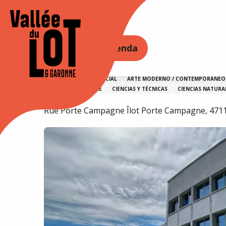
Aller
au
Accueil
La Micro Folie
contenu
principal
ORE
PERMANEZCA EN
Agenda
La Micro Folie
AERONÁUTICA / ESPACIAL
ARTE MODERNO / CONTEMPORÁNEO
FOTOGRAFÍA Y CINE
CIENCIAS Y TÉCNICAS
CIENCIAS NATURA
Rue Porte Campagne Îlot Porte Campagne, 4711