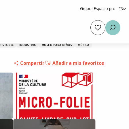
Grupos
Espacio pro
ES
fr
en
Voir les favoris
Busca
HISTORIA
INDUSTRIA
MUSEO PARA NIÑOS
MÚSICA
Ajouter aux favoris
Compartir
Añadir a mis favoritos