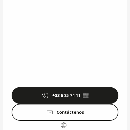
+33 6 85 74 11
▒▒
Contáctenos