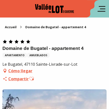
Aller
au
fr
contenu
principal
en
Accueil
Domaine de Bugatel - appartement 4
Domaine de Bugatel - appartement 4
APARTAMENTO
AMUEBLADOS
Le Bugatel, 47110 Sainte-Livrade-sur-Lot
Cómo llegar
Ajouter aux favoris
Compartir