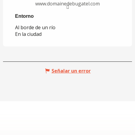
www.domainedebugatel.com
Entorno
Entorno
Al borde de un río
En la ciudad
Señalar un error