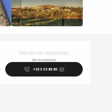
Horarios y datos de 
Horas no resueltas
Ver los horarios
+33 5 53 88 80
▒▒