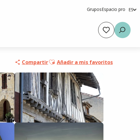
Grupos
Espacio pro
ES
fr
en
Voir les favoris
Busca
Ajouter aux favoris
Compartir
Añadir a mis favoritos