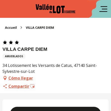
Aller
au
fr
contenu
principal
en
Accueil
VILLA CARPE DIEM
VILLA CARPE DIEM
AMUEBLADOS
34 Lotissement les Versants de Catus, 47140 Saint-
Sylvestre-sur-Lot
Cómo llegar
Ajouter aux favoris
Compartir
Horarios y datos de contacto