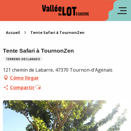
Aller
au
fr
contenu
principal
en
Accueil
Tente Safari à TournonZen
Tente Safari à TournonZen
TERRENO DECLARADO
121 chemin de Labarre, 47370 Tournon-d'Agenais
Cómo llegar
Ajouter aux favoris
Compartir