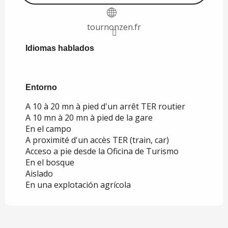
tournonzen.fr
Idiomas hablados
Idiomas hablados
Entorno
Entorno
A 10 à 20 mn à pied d'un arrêt TER routier
A 10 mn à 20 mn à pied de la gare
En el campo
A proximité d'un accès TER (train, car)
Acceso a pie desde la Oficina de Turismo
En el bosque
Aislado
En una explotación agrícola