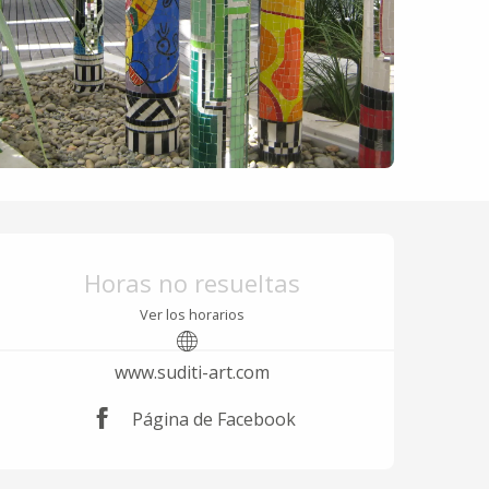
Horarios y datos de 
Horas no resueltas
Ver los horarios
www.suditi-art.com
Página de Facebook