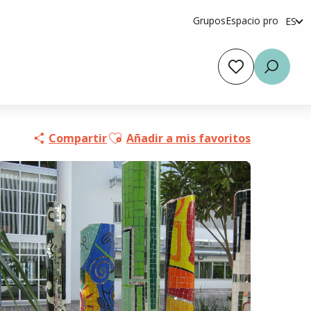
Grupos
Espacio pro
ES
fr
en
Voir les favoris
Busca
Ajouter aux favoris
Compartir
Añadir a mis favoritos