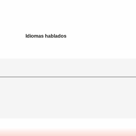
Idiomas hablados
Idiomas hablados