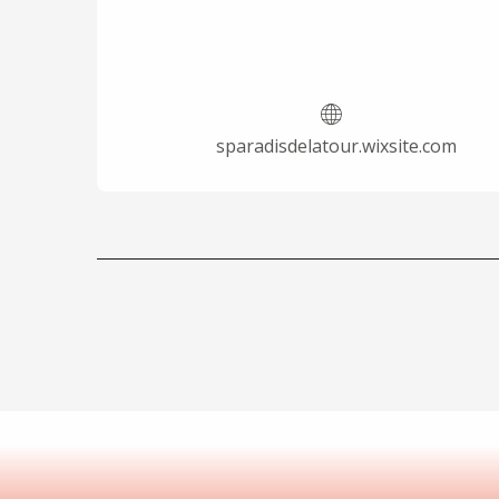
sparadisdelatour.wixsite.com