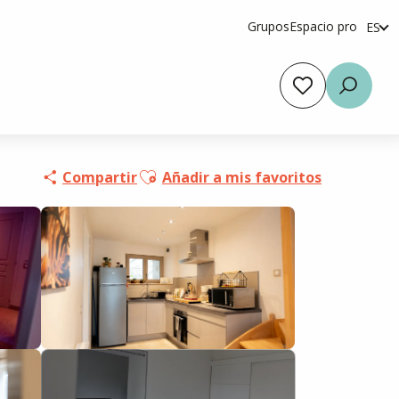
Grupos
Espacio pro
ES
fr
en
Voir les favoris
Busca
Ajouter aux favoris
Compartir
Añadir a mis favoritos