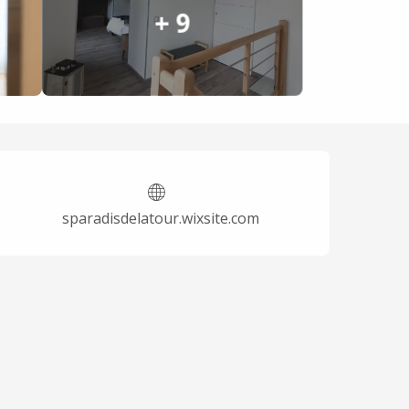
+ 9
Horarios y datos de 
sparadisdelatour.wixsite.com