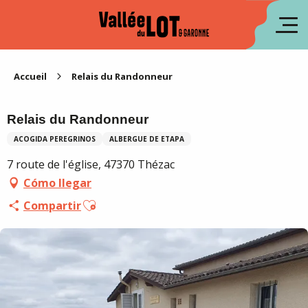
Aller
au
fr
contenu
principal
en
Accueil
Relais du Randonneur
Relais du Randonneur
ACOGIDA PEREGRINOS
ALBERGUE DE ETAPA
7 route de l'église, 47370 Thézac
Cómo llegar
Ajouter aux favoris
Compartir