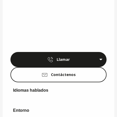
Llamar
Contáctenos
Idiomas hablados
Idiomas hablados
Entorno
Entorno