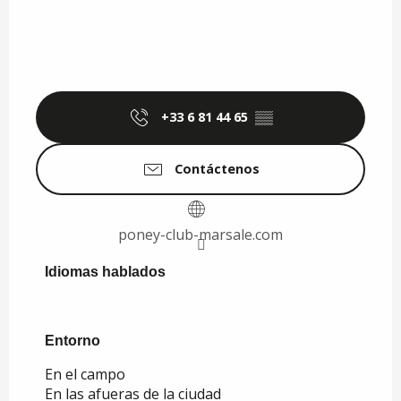
+33 6 81 44 65
▒▒
Contáctenos
poney-club-marsale.com
Idiomas hablados
Idiomas hablados
Entorno
Entorno
En el campo
En las afueras de la ciudad