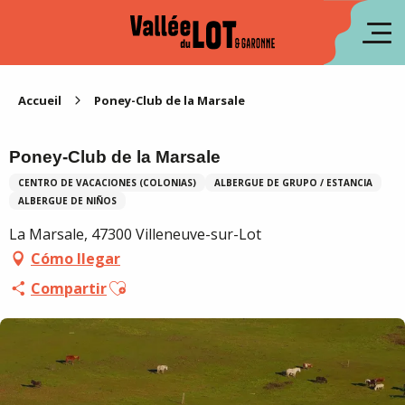
Aller
au
fr
contenu
principal
en
Accueil
Poney-Club de la Marsale
Poney-Club de la Marsale
CENTRO DE VACACIONES (COLONIAS)
ALBERGUE DE GRUPO / ESTANCIA
ALBERGUE DE NIÑOS
La Marsale, 47300 Villeneuve-sur-Lot
Cómo llegar
Ajouter aux favoris
Compartir