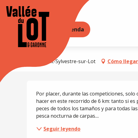
Aller
au
Accueil
Parcours de pêche Passion, Le Lot à Penne
contenu
principal
ORE
PERMANEZCA EN
Agenda
Parcours de pêche Pas
LAGO DE PESCA
47140 Saint-Sylvestre-sur-Lot
Cómo llegar
Descripción
Por placer, durante las competiciones, solo
hacer en este recorrido de 6 km: tanto si e
peces de todos los tamaños y para todas las t
pesca nocturna de carpas....
Seguir leyendo