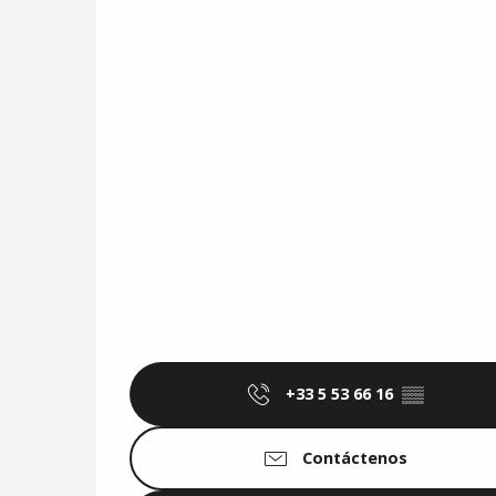
+33 5 53 66 16
▒▒
Contáctenos