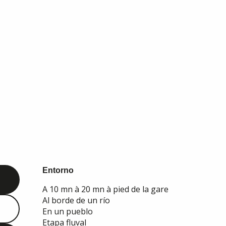
Entorno
Entorno
A 10 mn à 20 mn à pied de la gare
Al borde de un río
En un pueblo
Etapa fluval