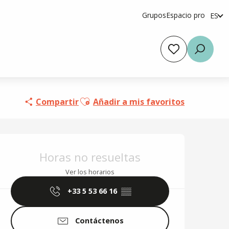
Grupos
Espacio pro
ES
fr
en
t-Sylvestre
Voir les favoris
Busca
Ajouter aux favoris
Compartir
Añadir a mis favoritos
Horarios y datos de 
Horas no resueltas
Ver los horarios
+33 5 53 66 16
▒▒
Contáctenos