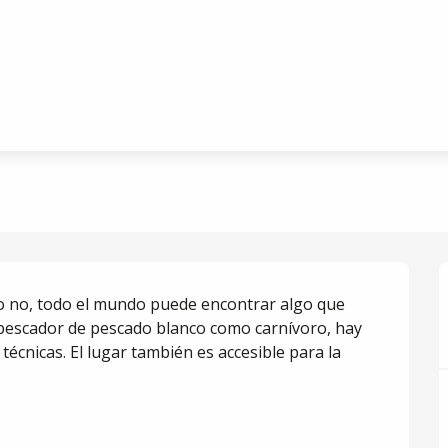
 - Saint-Sylvestre
sion, Le Lot à Penne - Sain
 o no, todo el mundo puede encontrar algo que 
s pescador de pescado blanco como carnívoro, hay 
écnicas. El lugar también es accesible para la 