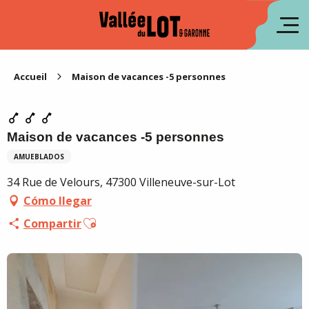
Aller
au
fr
contenu
principal
en
Accueil
Maison de vacances -5 personnes
Maison de vacances -5 personnes
AMUEBLADOS
34 Rue de Velours, 47300 Villeneuve-sur-Lot
Cómo llegar
Ajouter aux favoris
Compartir