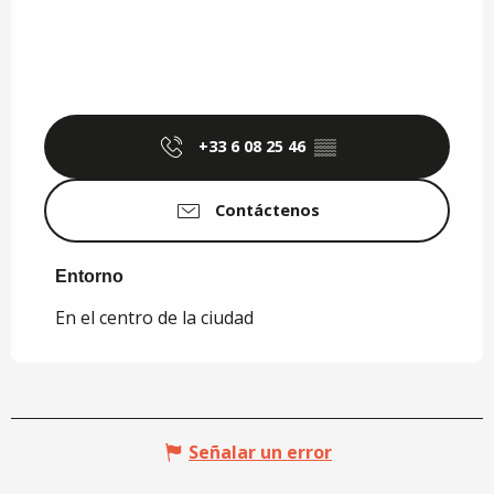
+33 6 08 25 46
▒▒
Contáctenos
Entorno
Entorno
En el centro de la ciudad
Señalar un error