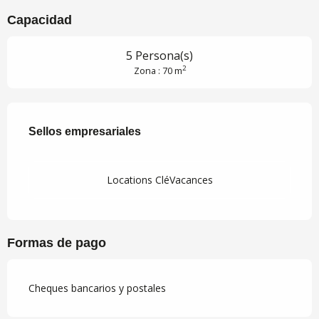
Capacidad
5 Persona(s)
2
Zona : 70 m
Oferta de prestaciones
Sellos empresariales
Sellos empresariales
Locations CléVacances
Formas de pago
Cheques bancarios y postales