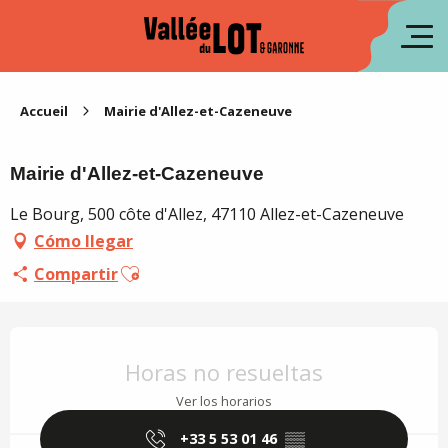
Aller
au
fr
contenu
principal
en
Accueil
Mairie d'Allez-et-Cazeneuve
Mairie d'Allez-et-Cazeneuve
Le Bourg, 500 côte d'Allez, 47110 Allez-et-Cazeneuve
Cómo llegar
Ajouter aux favoris
Compartir
Horarios y datos de contacto
Horas no resueltas
Ver los horarios
+33 5 53 01 46
▒▒