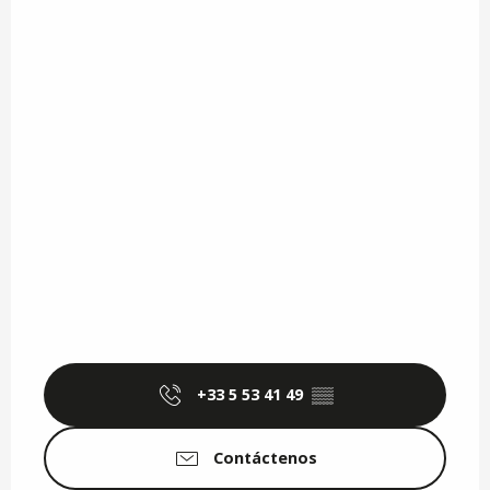
+33 5 53 41 49
▒▒
Contáctenos