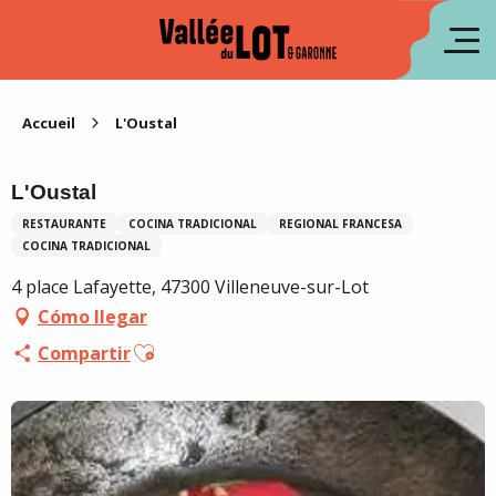
Aller
au
fr
contenu
principal
en
Accueil
L'Oustal
L'Oustal
RESTAURANTE
COCINA TRADICIONAL
REGIONAL FRANCESA
COCINA TRADICIONAL
4 place Lafayette, 47300 Villeneuve-sur-Lot
Cómo llegar
Ajouter aux favoris
Compartir