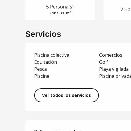
5 Persona(s)
2 Ha
2
Zona : 60 m
Servicios
Piscina colectiva
Comercios
Equitación
Golf
Pesca
Playa vigilada
Piscine
Piscina privad
Ver todos los servicios
Oferta de presta