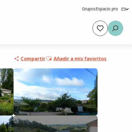
Grupos
Espacio pro
ES
fr
en
Voir les favoris
Busca
Ajouter aux favoris
Compartir
Añadir a mis favoritos