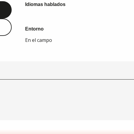
Idiomas hablados
Idiomas hablados
Entorno
Entorno
En el campo