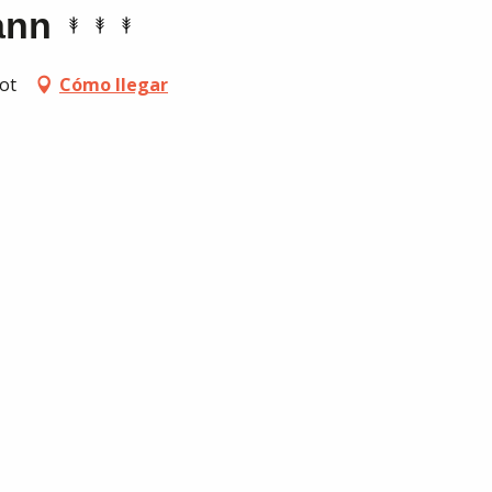
ann
ot
Cómo llegar