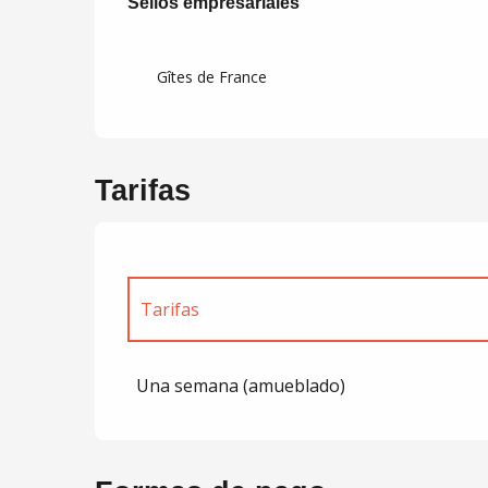
Sellos empresariales
Sellos empresariales
Gîtes de France
Tarifas
Tarifas
Tarifas 2027
Una semana (amueblado)