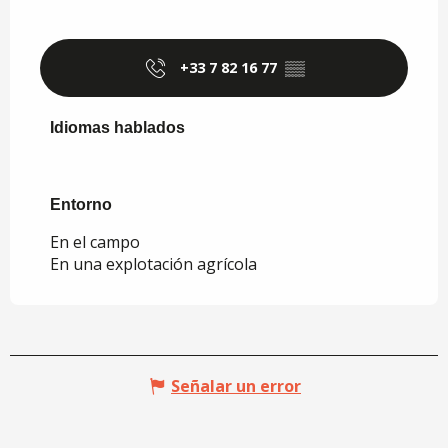
+33 7 82 16 77
▒▒
Idiomas hablados
Idiomas hablados
Entorno
Entorno
En el campo
En una explotación agrícola
Señalar un error