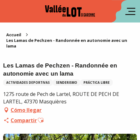
Aller
au
fr
contenu
principal
en
Accueil
Les Lamas de Pechzen - Randonnée en autonomie avec un
lama
Les Lamas de Pechzen - Randonnée en
autonomie avec un lama
ACTIVIDADES DEPORTIVAS
SENDERISMO
PRÁCTICA LIBRE
1275 route de Pech de Lartel, ROUTE DE PECH DE
LARTEL, 47370 Masquières
Cómo llegar
Ajouter aux favoris
Compartir