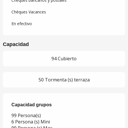
Cheques bancarios y postales
Chèques Vacances
En efectivo
Capacidad
94 Cubierto
50 Tormenta (s) terraza
Capacidad grupos
Capacidad grupos
99 Persona(s)
6 Persona (s) Mini