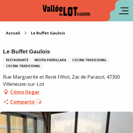
Aller
au
fr
contenu
principal
en
Accueil
Le Buffet Gaulois
Le Buffet Gaulois
RESTAURANTE
MESÓN-PARRILLADA
COCINA TRADICIONAL
COCINA TRADICIONAL
Rue Marguerite et René Filhol, Zac de Parasol, 47300
Villeneuve-sur-Lot
Cómo llegar
Ajouter aux favoris
Compartir