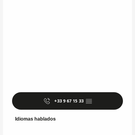
+33 9 67 15 33
▒▒
Idiomas hablados
Idiomas hablados