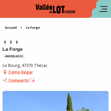
Aller
au
fr
contenu
principal
en
Accueil
La Forge
La Forge
AMUEBLADOS
Le Bourg, 47370 Thézac
Cómo llegar
Ajouter aux favoris
Compartir