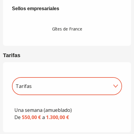
Oferta de prestaciones
Sellos empresariales
Sellos empresariales
Gîtes de France
Tarifas
Tarifas
Tarifas 2027
Una semana (amueblado)
De
550,00 €
a
1.300,00 €