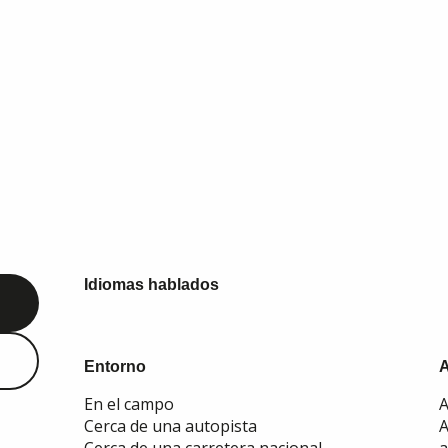
Idiomas hablados
Idiomas hablados
Entorno
Entorno
En el campo
A
Cerca de una autopista
A