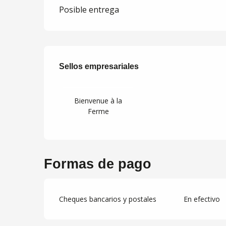
Posible entrega
Oferta de presta
Sellos empresariales
Sellos empresariales
Bienvenue à la
Ferme
Formas de pago
Cheques bancarios y postales
En efectivo