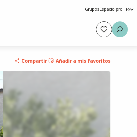
Grupos
Espacio pro
ES
fr
en
Voir les favoris
Busca
Ajouter aux favoris
Compartir
Añadir a mis favoritos