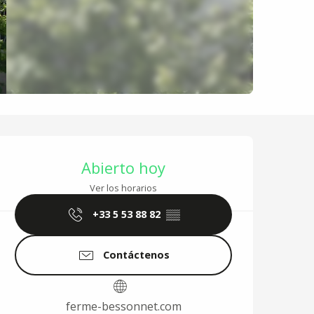
Horarios y datos de 
Abierto hoy
Ver los horarios
+33 5 53 88 82
▒▒
Contáctenos
ferme-bessonnet.com