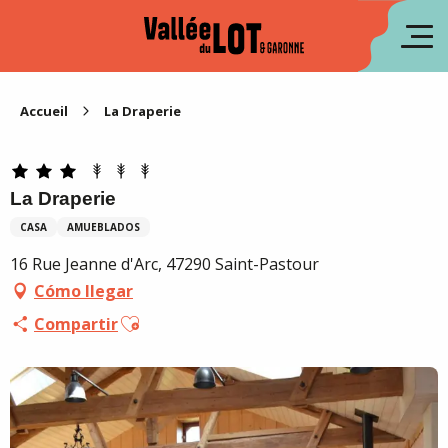
Aller
au
fr
contenu
principal
en
Accueil
La Draperie
La Draperie
CASA
AMUEBLADOS
16 Rue Jeanne d'Arc, 47290 Saint-Pastour
Cómo llegar
Ajouter aux favoris
Compartir