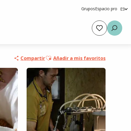
Grupos
Espacio pro
ES
fr
en
Voir les favoris
Busca
Ajouter aux favoris
Compartir
Añadir a mis favoritos