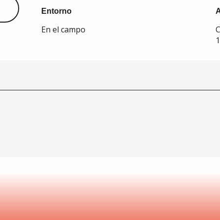
Entorno
Entorno
En el campo
C