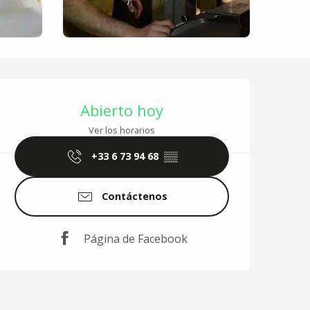
Horarios y datos de 
Abierto hoy
Ver los horarios
+33 6 73 94 68
▒▒
Contáctenos
Página de Facebook