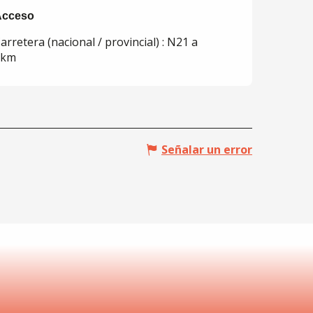
Acceso
Acceso
arretera (nacional / provincial) : N21 a
1km
Señalar un error