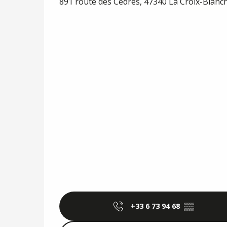
891 route des Cèdres, 47340 La Croix-Blanc
+33 6 73 94 68
▒▒