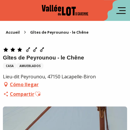
Aller
au
fr
contenu
principal
en
Accueil
Gîtes de Peyrounou - le Chêne
Gîtes de Peyrounou - le Chêne
CASA
AMUEBLADOS
Lieu-dit Peyrounou, 47150 Lacapelle-Biron
Cómo llegar
Ajouter aux favoris
Compartir