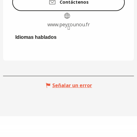
Contáctenos
www.peyrounou.fr
Idiomas hablados
Idiomas hablados
Señalar un error