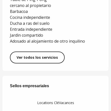
cercano al propietario
Barbacoa
Cocina independiente
Ducha a ras del suelo
Entrada independiente
Jardì­n compartido
Adosado al alojamiento de otro inquilino
Ver todos los servicios
Oferta de prestaciones
Sellos empresariales
Sellos empresariales
Locations CléVacances