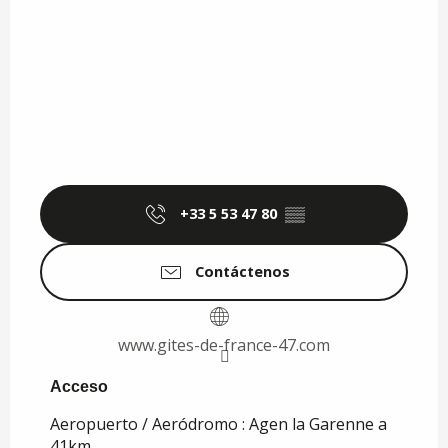
+33 5 53 47 80
▒▒
Contáctenos
www.gites-de-france-47.com
Acceso
Acceso
Aeropuerto / Aeródromo : Agen la Garenne a
41km