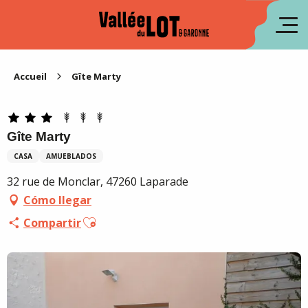
Aller
au
fr
contenu
principal
en
Accueil
Gîte Marty
Gîte Marty
CASA
AMUEBLADOS
32 rue de Monclar, 47260 Laparade
Cómo llegar
Ajouter aux favoris
Compartir