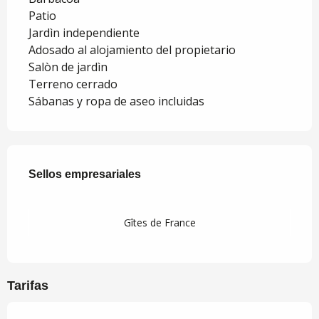
Patio
Jardìn independiente
Adosado al alojamiento del propietario
Salòn de jardì­n
Terreno cerrado
Sábanas y ropa de aseo incluidas
Oferta de prestaciones
Sellos empresariales
Sellos empresariales
Gîtes de France
Tarifas