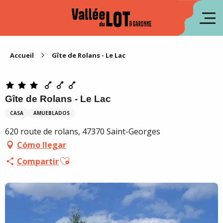
Aller
au
fr
contenu
principal
en
Accueil
Gîte de Rolans - Le Lac
Gîte de Rolans - Le Lac
CASA
AMUEBLADOS
620 route de rolans, 47370 Saint-Georges
Cómo llegar
Ajouter aux favoris
Compartir