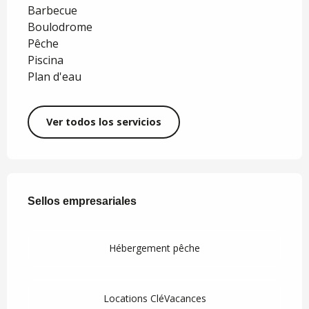
Barbecue
Boulodrome
Pêche
Piscina
Plan d'eau
Ver todos los servicios
Oferta de prestaciones
Sellos empresariales
Sellos empresariales
Hébergement pêche
Locations CléVacances