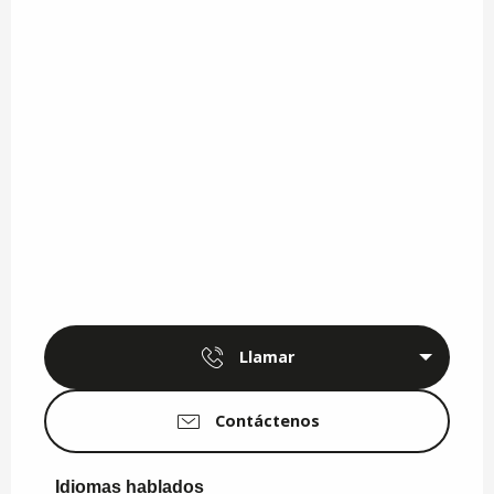
Llamar
Contáctenos
Idiomas hablados
Idiomas hablados