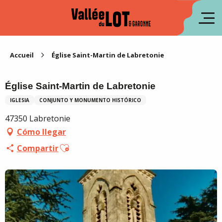
Aller
au
fr
contenu
principal
en
Accueil
Église Saint-Martin de Labretonie
Église Saint-Martin de Labretonie
IGLESIA
CONJUNTO Y MONUMENTO HISTÓRICO
47350 Labretonie
Cómo llegar
Ajouter aux favoris
Compartir