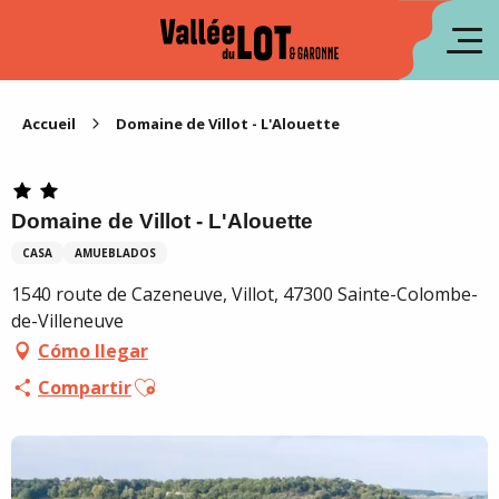
Aller
au
fr
contenu
principal
en
Accueil
Domaine de Villot - L'Alouette
Domaine de Villot - L'Alouette
CASA
AMUEBLADOS
1540 route de Cazeneuve, Villot, 47300 Sainte-Colombe-
de-Villeneuve
Cómo llegar
Ajouter aux favoris
Compartir