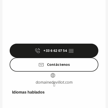
+33 6 62 07 54
▒▒
Contáctenos
domainedevillot.com
Idiomas hablados
Idiomas hablados