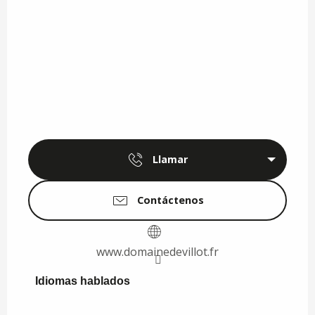
Llamar
Contáctenos
www.domainedevillot.fr
Idiomas hablados
Idiomas hablados