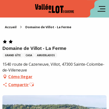
Aller
au
fr
contenu
principal
en
Accueil
Domaine de Villot - La Ferme
Domaine de Villot - La Ferme
GRAND GÎTE
CASA
AMUEBLADOS
1540 route de Cazeneuve, Villot, 47300 Sainte-Colombe-
de-Villeneuve
Cómo llegar
Ajouter aux favoris
Compartir