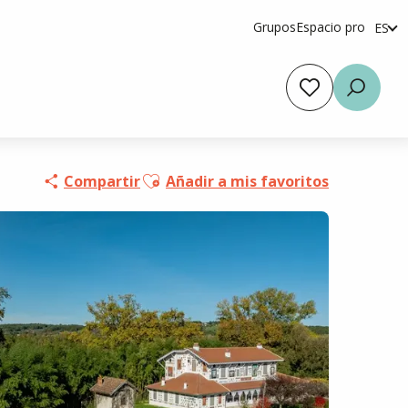
Grupos
Espacio pro
ES
fr
en
Voir les favoris
Busca
Ajouter aux favoris
Compartir
Añadir a mis favoritos