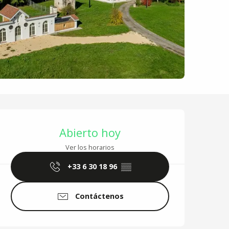
Horarios y datos de 
Abierto hoy
Ver los horarios
+33 6 30 18 96
▒▒
Contáctenos