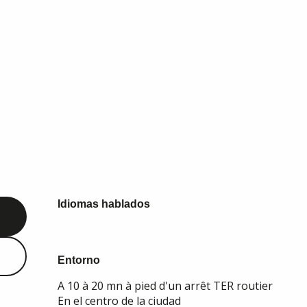
Idiomas hablados
Idiomas hablados
Entorno
Entorno
A 10 à 20 mn à pied d'un arrêt TER routier
En el centro de la ciudad