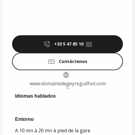
+33 5 47 85 10
▒▒
Contáctenos
www.domainedepeyreguilhot.com
Idiomas hablados
Idiomas hablados
Entorno
Entorno
A 10 mn à 20 mn à pied de la gare