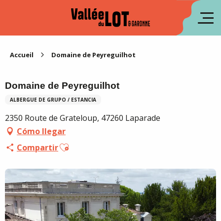
Aller
au
fr
contenu
principal
en
Accueil
Domaine de Peyreguilhot
Domaine de Peyreguilhot
ALBERGUE DE GRUPO / ESTANCIA
2350 Route de Grateloup, 47260 Laparade
Cómo llegar
Ajouter aux favoris
Compartir