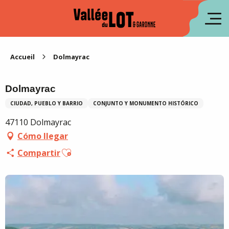
Aller
au
fr
contenu
principal
en
Accueil
Dolmayrac
Dolmayrac
CIUDAD, PUEBLO Y BARRIO
CONJUNTO Y MONUMENTO HISTÓRICO
47110 Dolmayrac
Cómo llegar
Ajouter aux favoris
Compartir