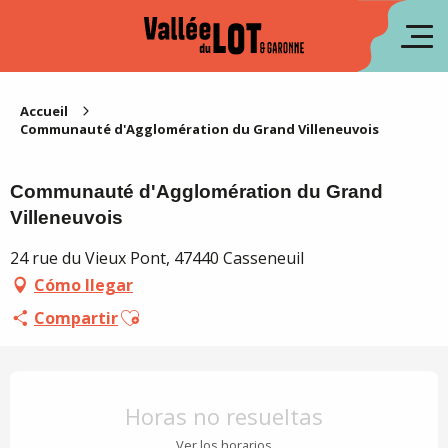
Aller
au
fr
contenu
principal
en
Accueil
Communauté d'Agglomération du Grand Villeneuvois
Communauté d'Agglomération du Grand
Villeneuvois
24 rue du Vieux Pont, 47440 Casseneuil
Cómo llegar
Ajouter aux favoris
Compartir
Horarios y datos de contacto
Horas no resueltas
Ver los horarios