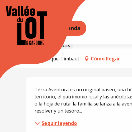
Aller
au
Accueil
Circuit Tèrra Aventura : La source de Rol
contenu
principal
ORE
PERMANEZCA EN
Agenda
Circuit Tèrra Aventura
ACTIVIDADES CULTURALES
47340 Laroque-Timbaut
Cómo llegar
Descripción
Tèrra Aventura es un original paseo, una bú
territorio, el patrimonio local y las anécdota
o la hoja de ruta, la familia se lanza a la av
resolver y un tesoro...
Seguir leyendo