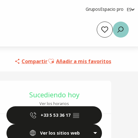
Grupos
Espacio pro
ES
fr
en
Voir les favoris
Busca
Ajouter aux favoris
Compartir
Añadir a mis favoritos
Horarios y datos de 
Sucediendo hoy
Ver los horarios
+33 5 53 36 17
▒▒
Ver los sitios web