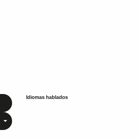
Idiomas hablados
Idiomas hablados