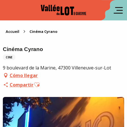
Aller
au
fr
contenu
principal
en
Accueil
Cinéma Cyrano
Cinéma Cyrano
CINE
9 boulevard de la Marine, 47300 Villeneuve-sur-Lot
Cómo llegar
Ajouter aux favoris
Compartir