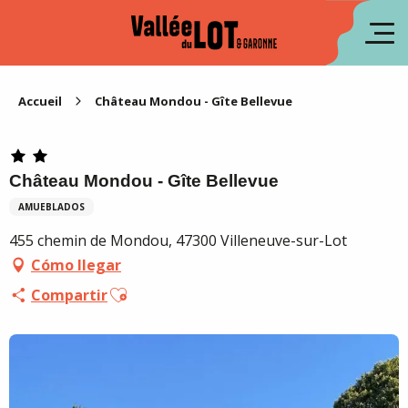
Aller
au
fr
contenu
principal
en
Accueil
Château Mondou - Gîte Bellevue
Château Mondou - Gîte Bellevue
AMUEBLADOS
455 chemin de Mondou, 47300 Villeneuve-sur-Lot
Cómo llegar
Ajouter aux favoris
Compartir