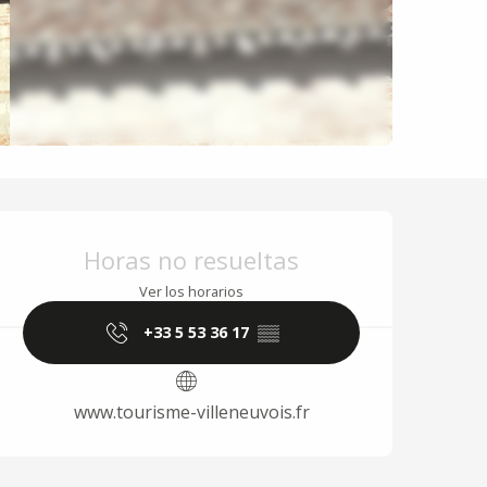
Horarios y datos de 
Horas no resueltas
Ver los horarios
+33 5 53 36 17
▒▒
www.tourisme-villeneuvois.fr