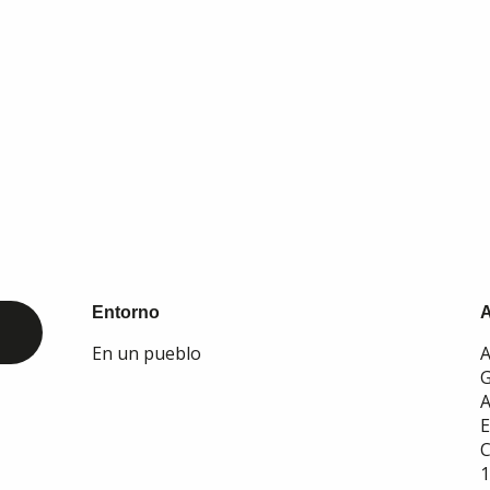
Entorno
Entorno
En un pueblo
A
G
A
E
C