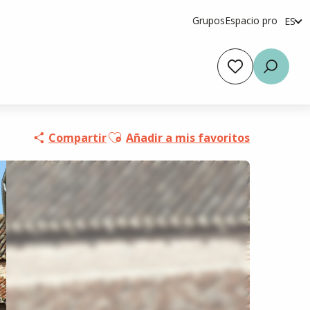
Grupos
Espacio pro
ES
fr
en
Voir les favoris
Busca
Ajouter aux favoris
Compartir
Añadir a mis favoritos