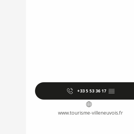
+33 5 53 36 17
▒▒
www.tourisme-villeneuvois.fr