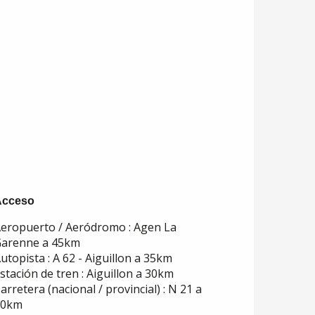
Acceso
Acceso
eropuerto / Aeródromo : Agen La
arenne a 45km
utopista : A 62 - Aiguillon a 35km
stación de tren : Aiguillon a 30km
arretera (nacional / provincial) : N 21 a
10km