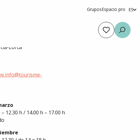
Grupos
Espacio pro
ES
fr
en
Voir les favoris
Busca
rcia-Lorca
uve.info@tourisme-
 marzo
– 12.30 h / 14.00 h – 17.00 h
do
ptiembre