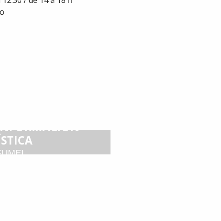
 12.30 / de 14 a 18 h
do
 INFORMACIÓN
ÍSTICA
FUMEL