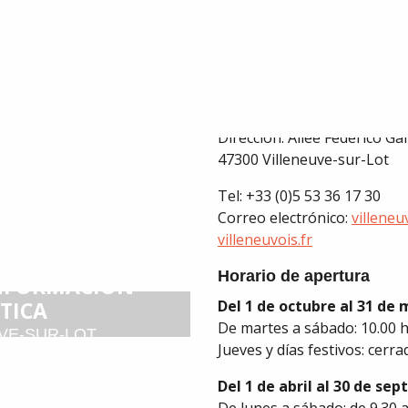
Dirección: Allée Federico Ga
47300 Villeneuve-sur-Lot
Tel: +33 (0)5 53 36 17 30
Correo electrónico:
villene
villeneuvois.fr
Horario de apertura
INFORMACIÓN
TICA
Del 1 de octubre al 31 de
De martes a sábado: 10.00 h 
VE-SUR-LOT
Jueves y días festivos: cerra
Del 1 de abril al 30 de se