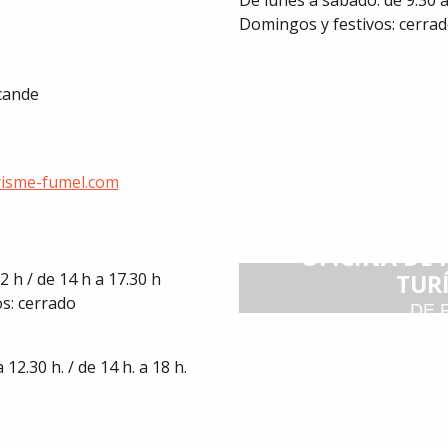
De lunes a sábado: de 9.30 a
Domingos y festivos: cerra
cande
isme-fumel.com
OFICINA DE
2 h / de 14 h a 17.30 h
TUR
s: cerrado
DE 
 12.30 h. / de 14 h. a 18 h.