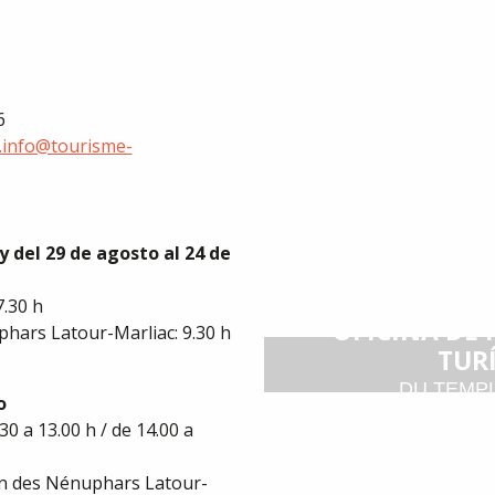
6
e.info@tourisme-
 y del 29 de agosto al 24 de
7.30 h
OFICINA DE
phars Latour-Marliac: 9.30 h
TUR
DU TEMP
o
30 a 13.00 h / de 14.00 a
din des Nénuphars Latour-