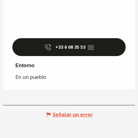
+33 6 08 35 53
▒▒
Entorno
Entorno
En un pueblo
Señalar un error