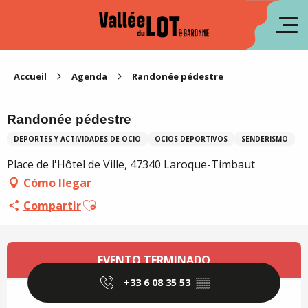
Aller
au
fr
contenu
principal
en
Accueil
Agenda
Randonée pédestre
Randonée pédestre
DEPORTES Y ACTIVIDADES DE OCIO
OCIOS DEPORTIVOS
SENDERISMO
Place de l'Hôtel de Ville, 47340 Laroque-Timbaut
Cómo llegar
Ajouter aux favoris
Compartir
Horarios y datos de contacto
EVENTO TERMINADO
+33 6 08 35 53
▒▒