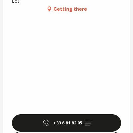
Lot
Getting there
+33 6 81 82 05
▒▒