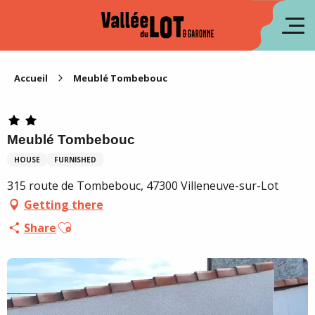
Aller
au
fr
contenu
principal
es
Accueil
Meublé Tombebouc
Meublé Tombebouc
HOUSE
FURNISHED
315 route de Tombebouc, 47300 Villeneuve-sur-Lot
Getting there
Ajouter aux favoris
Share