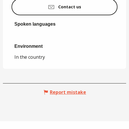
Contact us
Spoken languages
Spoken languages
Environment
Environment
In the country
Report mistake