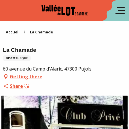
Aller
au
fr
contenu
principal
es
Accueil
La Chamade
La Chamade
DISCOTHEQUE
60 avenue du Camp d'Alaric, 47300 Pujols
Getting there
Ajouter aux favoris
Share