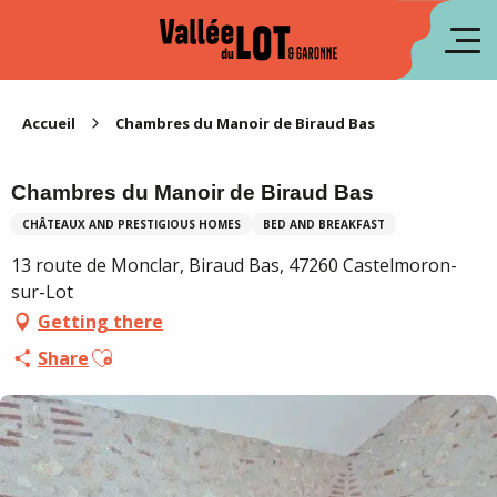
Aller
au
fr
contenu
principal
es
Accueil
Chambres du Manoir de Biraud Bas
Chambres du Manoir de Biraud Bas
CHÂTEAUX AND PRESTIGIOUS HOMES
BED AND BREAKFAST
13 route de Monclar, Biraud Bas, 47260 Castelmoron-
sur-Lot
Getting there
Ajouter aux favoris
Share