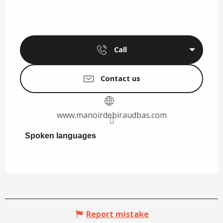
Call
Contact us
www.manoirdebiraudbas.com
Spoken languages
Spoken languages
Report mistake